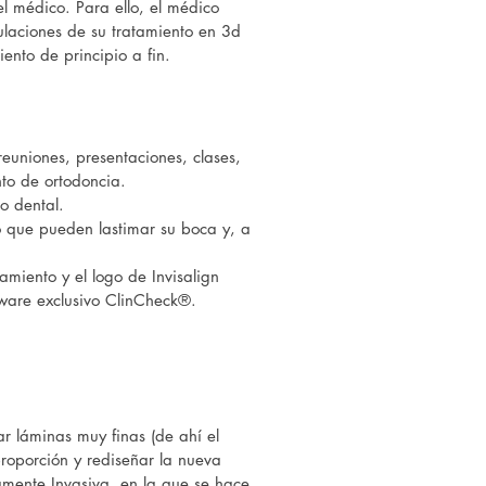
l médico. Para ello, el médico
ulaciones de su tratamiento en 3d
ento de principio a fin.
 reuniones, presentaciones, clases,
nto de ortodoncia.
lo dental.
o que pueden lastimar su boca y, a
amiento y el logo de Invisalign
tware exclusivo ClinCheck®.
ar láminas muy finas (de ahí el
proporción y rediseñar la nueva
amente Invasiva, en la que se hace