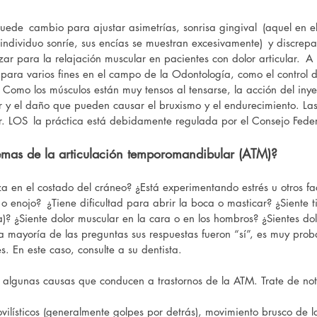
puede
cambio para ajustar asimetrías, sonrisa gingival
(aquel en 
 individuo sonríe, sus encías se muestran excesivamente)
y discrepa
zar para la relajación muscular en pacientes con dolor articular.
A 
 para varios fines en el campo de la Odontología, como el control d
. Como los músculos están muy tensos al tensarse, la acción del iny
 y el daño que pueden causar el bruxismo y el endurecimiento. Las p
r. LOS
la práctica está debidamente regulada por el Consejo Fede
emas de la articulación temporomandibular (ATM)?
a en el costado del cráneo? ¿Está experimentando estrés u otros f
 o enojo?
¿Tiene dificultad para abrir la boca o masticar? ¿Siente ti
ca)? ¿Siente dolor muscular en la cara o en los hombros? ¿Sientes 
a mayoría de las preguntas sus respuestas fueron “sí”, es muy proba
es. En este caso, consulte a su dentista.
lgunas causas que conducen a trastornos de la ATM. Trate de notar
ovilísticos (generalmente golpes por detrás), movimiento brusco de