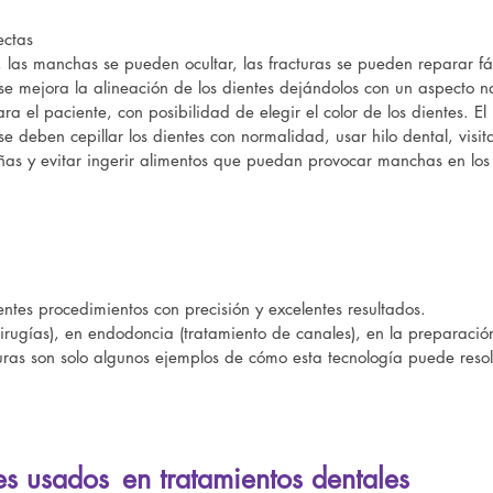
ectas
, las manchas se pueden ocultar, las fracturas se pueden reparar fác
se mejora la alineación de los dientes dejándolos con un aspecto na
ra el paciente, con posibilidad de elegir el color de los dientes. E
 deben cepillar los dientes con normalidad, usar hilo dental, visita
uñas y evitar ingerir alimentos que puedan provocar manchas en los 
entes procedimientos con precisión y excelentes resultados.
cirugías), en endodoncia (tratamiento de canales), en la preparació
uras son solo algunos ejemplos de cómo esta tecnología puede reso
les usados
en tratamientos dentales