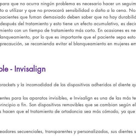
 y para que no ocurra ningún problema es necesario hacer un seguim
cto a utilizar y que no provocará sensibilidad o daño a la cena. 
s pacientes que fuman demasiado deben saber que no hay durabilida
después del tratamiento y esto tiene un efecto acumulativo, es dec
iento con un tiempo de tratamiento más corto. En ocasiones es ne
lanqueamiento, por lo que es importante que el paciente sepa esto
o precaución, se recomienda evitar el blanqueamiento en mujeres e
le - Invisalign
rackets y la incomodidad de los dispositivos adheridos al diente que
entes para los aparatos invisibles, e Invisalign es una de las más 
principio a fin. Son dispositivos removibles que se cambian según e
s hacen que el tratamiento de ortodoncia sea más cómodo, ya que 
neadores secuenciales, transparentes y personalizados, sus diente