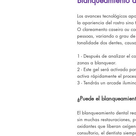
Blanqueamiento d
Los avances tecnológicos apo
la apariencia del rostro sino
O clareamento caseiro ou co
pessoas, variando o grau de 
tonalidade dos dentes, causa
1 - Después de analizar el co
zonas a blanquear.
2 - Este gel será activado po
activa rápidamente el proces
3 - Tendrás un arcade ilumi
¿Puede el blanqueamient
El blanqueamiento dental rea
sin muchas restauraciones, 
oxidantes que liberan oxígeno
consultorio, el dentista sie