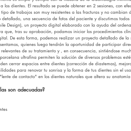
los dientes. El resultado se puede obtener en 2 sesiones, con efect
 tipo de trabajos son muy resistentes a las fracturas y no cambian 
detallado, una secuencia de fotos del paciente y discutimos todos l
ile Design), un proyecto digital elaborado con la ayuda del ordenad
a que, tras su aprobación, podamos iniciar los procedimientos clín
gital. De esta forma, podemos realizar un proyecto detallado de la 
 presentamos, quienes luego tendrán la oportunidad de participar dir
s relevantes de su tratamiento y , en consecuencia, sintiéndose mu
e porcelana ultrafina permiten la solución de diversos problemas es
en cerrar espacios entre dientes (corrección de diastemas), mejora
ilidades para renovar tu sonrisa y la forma de tus dientes sin el us
lente de contacto" en los dientes naturales que altera su anatomí
illas son adecuadas?
ntes