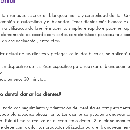
ental
rtan varias soluciones en blanqueamiento y sensibilidad dental. U
 también la autoestima y el bienestar. Tener dientes más blancos es 
m a utilização do laser é moderno, simples e rápido e pode ser a
clareamento de acordo com certas características pessoais tais co
 do escurecimento , entre otros.
lor actual de tus dientes y proteger los tejidos bucales, se aplicar
r un dispositivo de luz láser específico para realizar el blanqueami
o.
nado en unos 30 minutos.
o dental dañar los dientes?
lizado con seguimiento y orientación del dentista es completamente 
puede blanquearse eficazmente. Los dientes se pueden blanquear co
. Este último se realiza en el consultorio dental. Si el blanqueamie
mpre debe controlarlo. Los productos utilizados para el blanqueamie