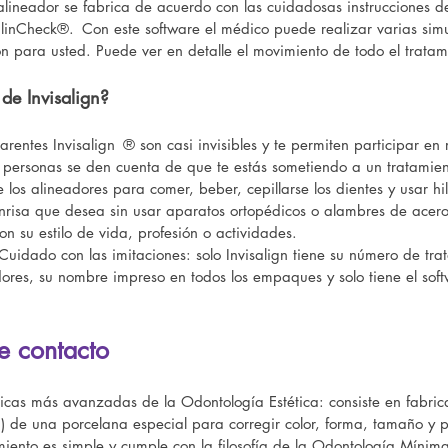
lineador se fabrica de acuerdo con las cuidadosas instrucciones de
ClinCheck®.
Con este software el médico puede realizar varias sim
n para usted. Puede ver en detalle el movimiento de todo el tratami
 de Invisalign?
arentes Invisalign
® son casi invisibles y te permiten participar en
as personas se den cuenta de que te estás sometiendo a un tratamie
e los alineadores para comer, beber, cepillarse los dientes y usar hi
onrisa que desea sin usar aparatos ortopédicos o alambres de acer
n su estilo de vida, profesión o actividades.
Cuidado con las imitaciones: solo Invisalign tiene su número de trat
ores, su nombre impreso en todos los empaques y solo tiene el sof
de contacto
sticas más avanzadas de la Odontología Estética: consiste en fabric
”) de una porcelana especial para corregir color, forma, tamaño y 
miento es simple y cumple con la filosofía de la Odontología Mínim