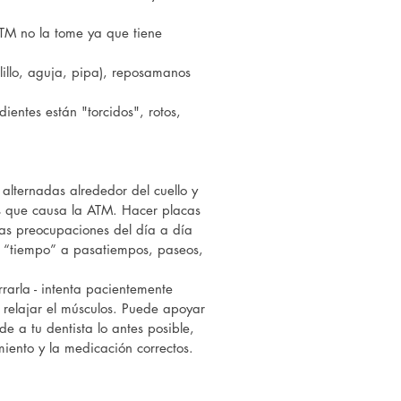
TM no la tome ya que tiene
alillo, aguja, pipa), reposamanos
entes están "torcidos", rotos,
 alternadas alrededor del cuello y
os que causa la ATM. Hacer placas
las preocupaciones del día a día
de “tiempo” a pasatiempos, paseos,
arla - intenta pacientemente
 relajar el músculos. Puede apoyar
e a tu dentista lo antes posible,
iento y la medicación correctos.