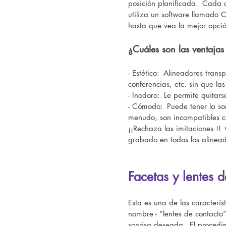
posición planificada.
Cada a
utiliza un software llamado 
hasta que vea la mejor opció
¿Cuáles son las ventajas
- Estético:
Alineadores transp
conferencias, etc. sin que l
- Inodoro:
Le permite quitars
- Cómodo:
Puede tener la s
menudo, son incompatibles co
¡¡Rechaza las imitaciones !!
grabado en todos los alinead
Facetas y lentes 
Esta es una de las caracterí
nombre - “lentes de contacto
sonrisa deseada.
El procedi