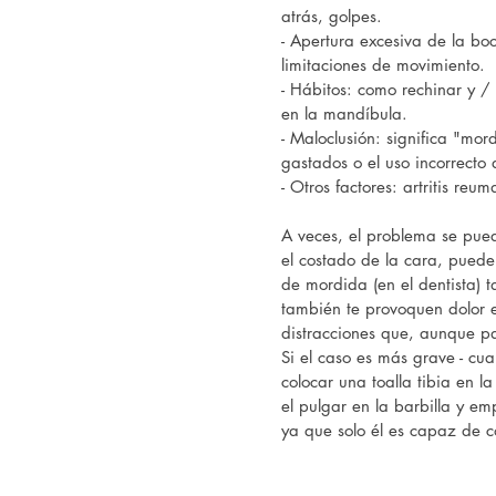
atrás, golpes.
- Apertura excesiva de la b
limitaciones de movimiento.
- Hábitos: como rechinar y / 
en la mandíbula.
- Maloclusión: significa "mo
gastados o el uso incorrecto
- Otros factores: artritis reu
A veces, el problema se pued
el costado de la cara, puede
de mordida (en el dentista) 
también te provoquen dolor e
distracciones que, aunque par
Si el caso es más grave - cu
colocar una toalla tibia en 
el pulgar en la barbilla y em
ya que solo él es capaz de c