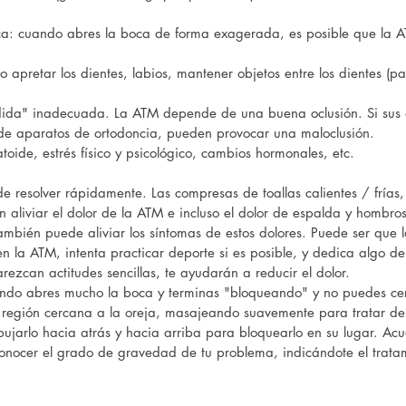
oca: cuando abres la boca de forma exagerada, es posible que la A
o apretar los dientes, labios, mantener objetos entre los dientes (p
rdida" inadecuada. La ATM depende de una buena oclusión. Si sus di
 de aparatos de ortodoncia, pueden provocar una maloclusión.
matoide, estrés físico y psicológico, cambios hormonales, etc.
e resolver rápidamente. Las compresas de toallas calientes / frías,
n aliviar el dolor de la ATM e incluso el dolor de espalda y hombr
también puede aliviar los síntomas de estos dolores. Puede ser que 
n la ATM, intenta practicar deporte si es posible, y dedica algo 
ezcan actitudes sencillas, te ayudarán a reducir el dolor.
ando abres mucho la boca y terminas "bloqueando" y no puedes cerr
la región cercana a la oreja, masajeando suavemente para tratar de
pujarlo hacia atrás y hacia arriba para bloquearlo en su lugar. Acud
onocer el grado de gravedad de tu problema, indicándote el tratam