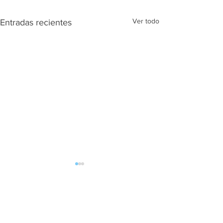
Ver todo
Entradas recientes
Maloclusiones en
pequeños
¿La lactancia real
Comentarios
reduce el riesgo? 
sistemática revisió